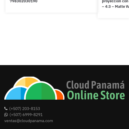
798302030190
proyección con 
– 4:3 – Matte 
(+507) 203-8153
(+507) 6999-8291
ventas@cloudpanama.com