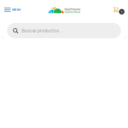
MENU
0
Inicio
Consumibles y Media
Cartuchos de Toner e Ink-Jet
Canon 046 H – Gran capacidad – amarillo – original – cartucho de tóner – para ImageCLASS LBP654, MF731, MF733, MF735; i-SENSYS LBP653, LBP654, MF732, MF734, MF735 – 1251C001AA
/
/
/