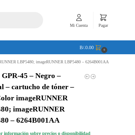
Mi Cuenta
Pagar
B/.
0.00
0
r imageRUNNER LBP5480; imageRUNNER LBP5480 – 6264B001AA
 GPR-45 – Negro –
al – cartucho de tóner –
Color imageRUNNER
80; imageRUNNER
80 – 6264B001AA
 información sobre precios o disponibilidad