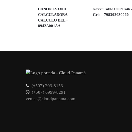
CANON LS330H
Nexxt Cable UTP Cat6 
CALCULADORA
Gris – 798302030060
CALCULO DEL –
8942A001AA
(+507) 203-8153
(+507) 6999-8291
ventas@cloudpanama.com