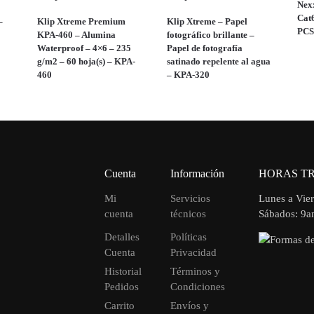
Nex
Cat
–
Klip Xtreme Premium
Klip Xtreme – Papel
PC
KPA-460 – Alumina
fotográfico brillante –
Waterproof – 4×6 – 235
Papel de fotografía
g/m2 – 60 hoja(s) – KPA-
satinado repelente al agua
460
– KPA-320
Cuenta
Información
HORAS T
Mi
Servicios
Lunes a Vie
cuenta
técnicos
Sábados: 9
Detalles
Políticas
Cuenta
Privacidad
Historial
Términos y
Pedidos
Condiciones
Carrito
Envíos y