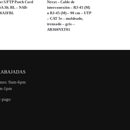
xt S/FTP Patch Cord
Nexxt – Cable de
6A 3ft. BL – NAB-
interconexión – RJ-45 (M)
S6A3FBL
a RJ-45 (M) – 90 cm – UTP
– CAT 5e – moldeado,
trenzado – gris –
AB360NXT01
RABAJADAS
rnes: 9am-6pm
am-1pm