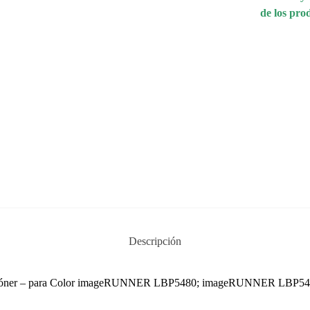
de los pro
Descripción
 de tóner – para Color imageRUNNER LBP5480; imageRUNNER LBP5