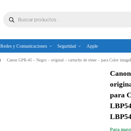
Redes y Comunicaciones
Seguridad
Apple
t
Canon GPR-45 – Negro – original – cartucho de tóner – para Colo
/
Canon
origin
para 
LBP54
LBP54
Para mayor