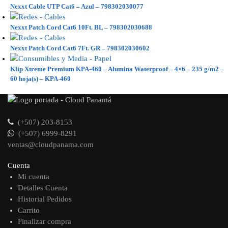
Nexxt Cable UTP Cat6 – Azul – 798302030077
Nexxt Patch Cord Cat6 10Ft. BL – 798302030688
Nexxt Patch Cord Cat6 7Ft. GR – 798302030602
Klip Xtreme Premium KPA-460 – Alumina Waterproof – 4×6 – 235 g/m2 –
60 hoja(s) – KPA-460
(+507) 203-8153
(+507) 6999-8291
ventas@cloudpanama.com
Cuenta
Mi cuenta
Detalles Cuenta
Historial Pedidos
Carrito
Finalizar compra