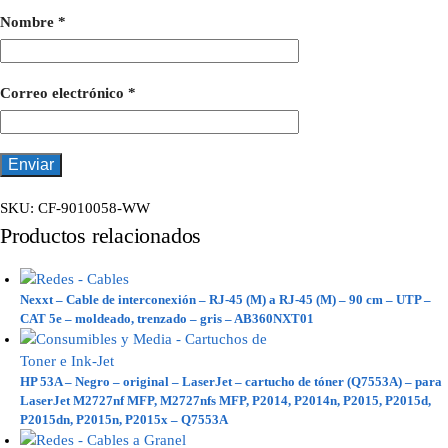
Nombre
*
Correo electrónico
*
SKU:
CF-9010058-WW
Productos relacionados
Nexxt – Cable de interconexión – RJ-45 (M) a RJ-45 (M) – 90 cm – UTP –
CAT 5e – moldeado, trenzado – gris – AB360NXT01
HP 53A – Negro – original – LaserJet – cartucho de tóner (Q7553A) – para
LaserJet M2727nf MFP, M2727nfs MFP, P2014, P2014n, P2015, P2015d,
P2015dn, P2015n, P2015x – Q7553A