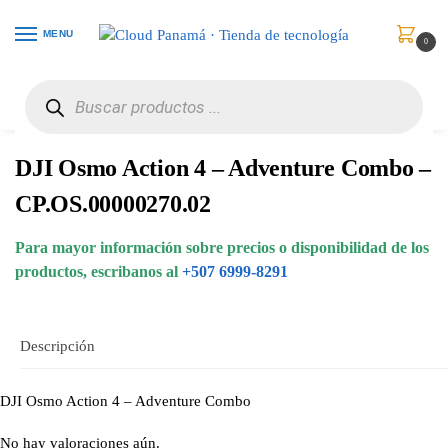
MENU
0
Inicio
Cámaras & Videocámaras
Cámaras Digitales
DJI Osmo Action 4 – Adventure Combo – CP.OS.00000270.02
/
/
/
DJI Osmo Action 4 – Adventure Combo –
CP.OS.00000270.02
Para mayor información sobre precios o disponibilidad de los
productos, escribanos al
+507 6999-8291
Descripción
DJI Osmo Action 4 – Adventure Combo
No hay valoraciones aún.