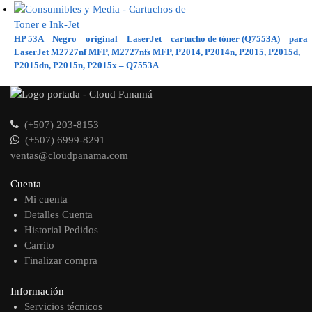
HP 53A – Negro – original – LaserJet – cartucho de tóner (Q7553A) – para
LaserJet M2727nf MFP, M2727nfs MFP, P2014, P2014n, P2015, P2015d,
P2015dn, P2015n, P2015x – Q7553A
(+507) 203-8153
(+507) 6999-8291
ventas@cloudpanama.com
Cuenta
Mi cuenta
Detalles Cuenta
Historial Pedidos
Carrito
Finalizar compra
Información
Servicios técnicos