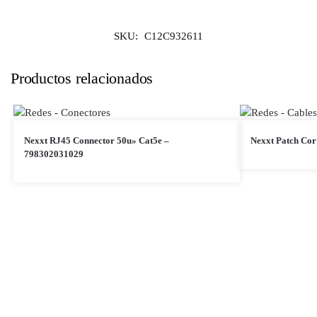
SKU:
C12C932611
Productos relacionados
Nexxt RJ45 Connector 50u» Cat5e –
Nexxt Patch Cor
798302031029