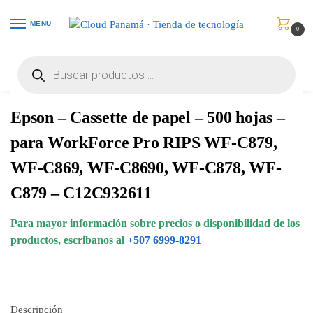
MENU
0
Inicio
Impresoras y Escáneres
Accesorios
Epson – Cassette de papel – 500 hojas – para WorkForce Pro RIPS WF-C879, WF-C869, WF-C8690, WF-C878, WF-C879 – C12C932611
/
/
/
Epson – Cassette de papel – 500 hojas –
para WorkForce Pro RIPS WF-C879,
WF-C869, WF-C8690, WF-C878, WF-
C879 – C12C932611
Para mayor información sobre precios o disponibilidad de los
productos, escribanos al
+507 6999-8291
Descripción