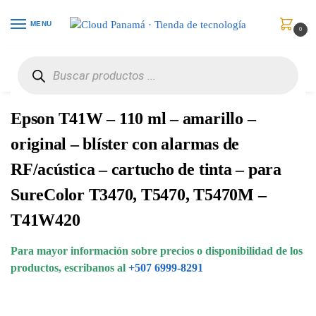
MENU
0
Inicio
Consumibles y Media
Cartuchos de Toner e Ink-Jet
Epson T41W – 110 ml – amarillo – original – blíster con alarmas de RF/acústica – cartucho de tinta – para SureColor T3470, T5470, T5470M – T41W420
/
/
/
Epson T41W – 110 ml – amarillo –
original – blíster con alarmas de
RF/acústica – cartucho de tinta – para
SureColor T3470, T5470, T5470M –
T41W420
Para mayor información sobre precios o disponibilidad de los
productos, escribanos al
+507 6999-8291