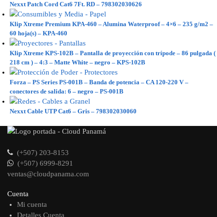
Nexxt Patch Cord Cat6 7Ft. RD – 798302030626
Klip Xtreme Premium KPA-460 – Alumina Waterproof – 4×6 – 235 g/m2 –
60 hoja(s) – KPA-460
Klip Xtreme KPS-102B – Pantalla de proyección con trípode – 86 pulgada (
218 cm ) – 4:3 – Matte White – negro – KPS-102B
Forza – PS Series PS-001B – Banda de potencia – CA 120-220 V –
conectores de salida: 6 – negro – PS-001B
Nexxt Cable UTP Cat6 – Gris – 798302030060
(+507) 203-8153
(+507) 6999-8291
ventas@cloudpanama.com
Cuenta
Mi cuenta
Detalles Cuenta