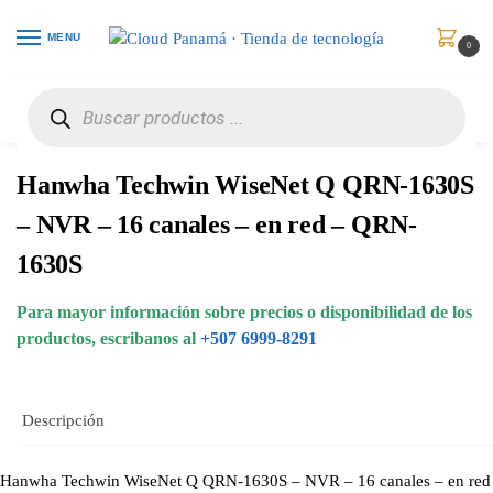
MENU
0
Inicio
Vigilancia de Video
NVRs
Hanwha Techwin WiseNet Q QRN-1630S – NVR – 16 canales – en red – QRN-1630S
/
/
/
Hanwha Techwin WiseNet Q QRN-1630S
– NVR – 16 canales – en red – QRN-
1630S
Para mayor información sobre precios o disponibilidad de los
productos, escribanos al
+507 6999-8291
Descripción
Hanwha Techwin WiseNet Q QRN-1630S – NVR – 16 canales – en red