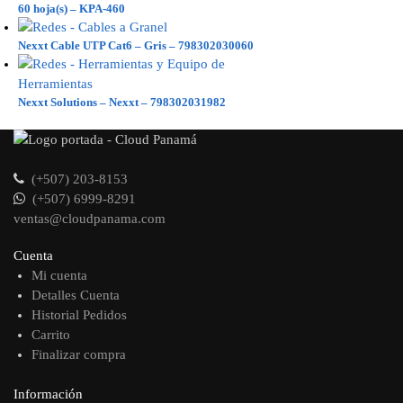
60 hoja(s) – KPA-460
Nexxt Cable UTP Cat6 – Gris – 798302030060
Nexxt Solutions – Nexxt – 798302031982
(+507) 203-8153
(+507) 6999-8291
ventas@cloudpanama.com
Cuenta
Mi cuenta
Detalles Cuenta
Historial Pedidos
Carrito
Finalizar compra
Información