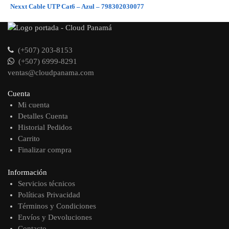
Nexxt Cable UTP Cat6 – Azul – 798302030077
(+507) 203-8153
(+507) 6999-8291
ventas@cloudpanama.com
Cuenta
Mi cuenta
Detalles Cuenta
Historial Pedidos
Carrito
Finalizar compra
Información
Servicios técnicos
Políticas Privacidad
Términos y Condiciones
Envíos y Devoluciones
Contacto