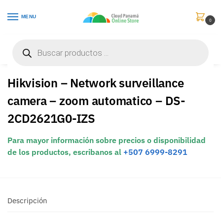
MENU
0
Inicio
Vigilancia de Video
Cámaras de Red
Hikvision – Network surveillance camera – zoom automatico – DS-2CD2621G0-IZS
/
/
/
Hikvision – Network surveillance
camera – zoom automatico – DS-
2CD2621G0-IZS
Para mayor información sobre precios o disponibilidad
de los productos, escribanos al
+507 6999-8291
Descripción