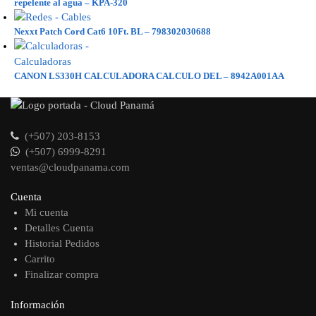
repelente al agua – KPA-320
Nexxt Patch Cord Cat6 10Ft. BL – 798302030688
CANON LS330H CALCULADORA CALCULO DEL – 8942A001AA
(+507) 203-8153
(+507) 6999-8291
ventas@cloudpanama.com
Cuenta
Mi cuenta
Detalles Cuenta
Historial Pedidos
Carrito
Finalizar compra
Información