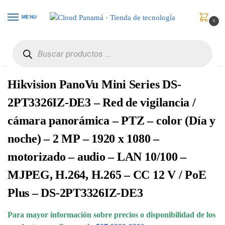
MENU
0
Inicio
Vigilancia de Video
Cámaras de Red
Hikvision PanoVu Mini Series DS-2PT3326IZ-DE3 – Red de vigilancia / cámara panorámica – PTZ – color (Día y noche) – 2 MP – 1920 x 1080 – motorizado – audio – LAN 10/100 – MJPEG, H.264, H.265 – CC 12 V / PoE Plus – DS-2PT3326IZ-DE3
/
/
/
Hikvision PanoVu Mini Series DS-
2PT3326IZ-DE3 – Red de vigilancia /
cámara panorámica – PTZ – color (Día y
noche) – 2 MP – 1920 x 1080 –
motorizado – audio – LAN 10/100 –
MJPEG, H.264, H.265 – CC 12 V / PoE
Plus – DS-2PT3326IZ-DE3
Para mayor información sobre precios o disponibilidad de los