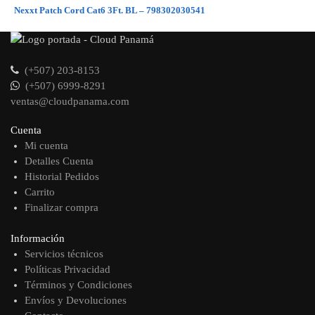
Nexxt Patch Cord Cat6 3Ft. BL – 798302030541
(+507) 203-8153
(+507) 6999-8291
ventas@cloudpanama.com
Cuenta
Mi cuenta
Detalles Cuenta
Historial Pedidos
Carrito
Finalizar compra
Información
Servicios técnicos
Políticas Privacidad
Términos y Condiciones
Envíos y Devoluciones