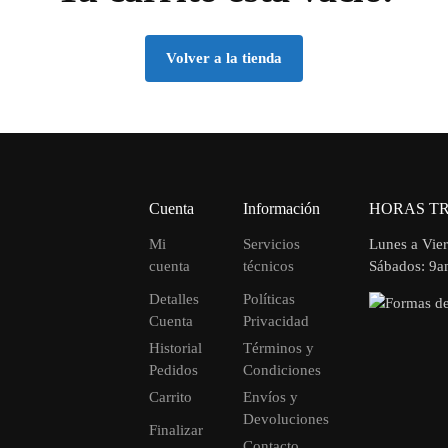
Volver a la tienda
Cuenta
Información
HORAS T
Mi
Servicios
Lunes a Vie
cuenta
técnicos
Sábados: 9
Detalles
Políticas
Cuenta
Privacidad
Historial
Términos y
Pedidos
Condiciones
Carrito
Envíos y
Devoluciones
Finalizar
Contacto