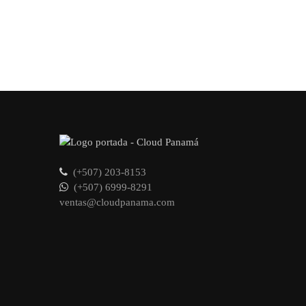
(+507) 203-8153
(+507) 6999-8291
ventas@cloudpanama.com