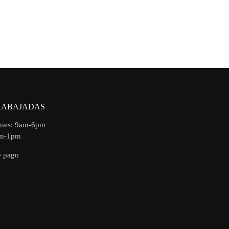
RABAJADAS
rnes: 9am-6pm
am-1pm