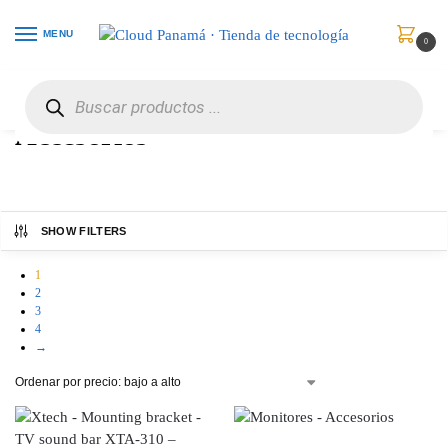
MENU
0
Inicio
Monitores
Accesorios
/
/
Accesorios
SHOW FILTERS
1
2
3
4
→