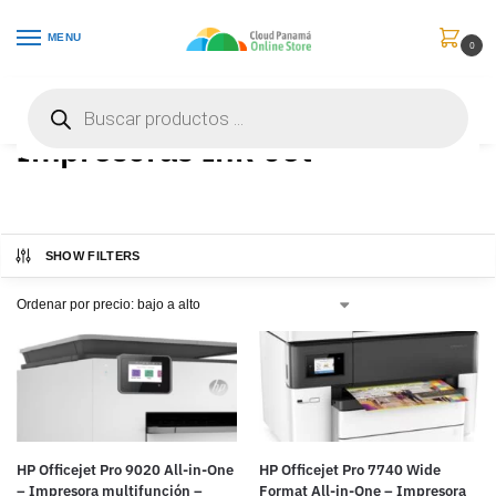
MENU
0
Inicio
Impresoras y Escáneres
Impresoras Ink-Jet
/
/
Impresoras Ink-Jet
SHOW FILTERS
HP Officejet Pro 9020 All-in-One
HP Officejet Pro 7740 Wide
– Impresora multifunción –
Format All-in-One – Impresora