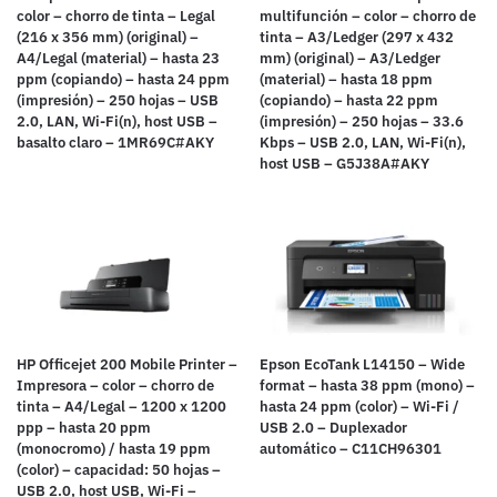
color – chorro de tinta – Legal
multifunción – color – chorro de
(216 x 356 mm) (original) –
tinta – A3/Ledger (297 x 432
A4/Legal (material) – hasta 23
mm) (original) – A3/Ledger
ppm (copiando) – hasta 24 ppm
(material) – hasta 18 ppm
(impresión) – 250 hojas – USB
(copiando) – hasta 22 ppm
2.0, LAN, Wi-Fi(n), host USB –
(impresión) – 250 hojas – 33.6
basalto claro – 1MR69C#AKY
Kbps – USB 2.0, LAN, Wi-Fi(n),
host USB – G5J38A#AKY
HP Officejet 200 Mobile Printer –
Epson EcoTank L14150 – Wide
Impresora – color – chorro de
format – hasta 38 ppm (mono) –
tinta – A4/Legal – 1200 x 1200
hasta 24 ppm (color) – Wi-Fi /
ppp – hasta 20 ppm
USB 2.0 – Duplexador
(monocromo) / hasta 19 ppm
automático – C11CH96301
(color) – capacidad: 50 hojas –
USB 2.0, host USB, Wi-Fi –