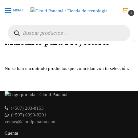
MENU
0
Inicio
Maletines
Maletines para Proyectores
/
/
Maletines para Proyectores
No se han encontrado productos que coincidan con tu selección.
(+507) 203-8153
(+507) 6999-8291
ventas@cloudpanama.com
Cuenta