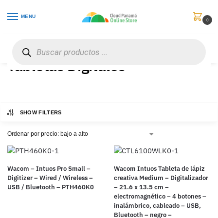
MENU
0
Inicio
Periféricos
Tabletas Digitales
/
/
Tabletas Digitales
SHOW FILTERS
Wacom – Intuos Pro Small –
Wacom Intuos Tableta de lápiz
Digitizer – Wired / Wireless –
creativa Medium – Digitalizador
USB / Bluetooth – PTH460K0
– 21.6 x 13.5 cm –
electromagnético – 4 botones –
inalámbrico, cableado – USB,
Bluetooth – negro –