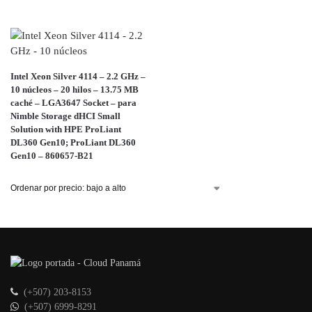
Intel Xeon Silver 4114 – 2.2 GHz –
10 núcleos – 20 hilos – 13.75 MB
caché – LGA3647 Socket – para
Nimble Storage dHCI Small
Solution with HPE ProLiant
DL360 Gen10; ProLiant DL360
Gen10 – 860657-B21
(+507) 203-8153
(+507) 6999-8291