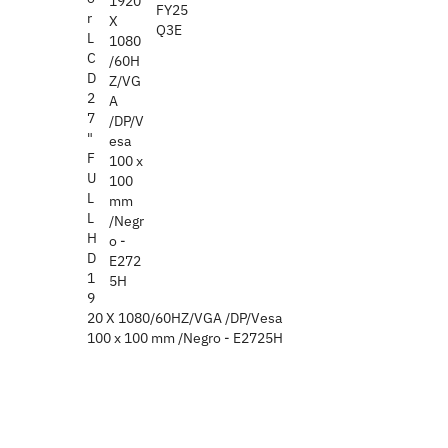
r
L
C
D
2
7
"
F
U
L
L
H
D
1
9
20 X 1080/60HZ/VGA /DP/Vesa
100 x 100 mm /Negro - E2725H