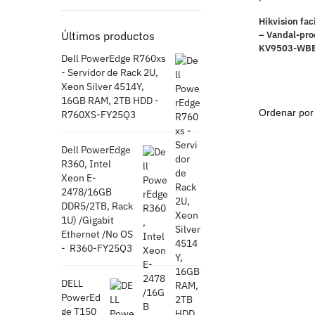
Hikvision fac
Últimos productos
– Vandal-pro
KV9503-WB
Dell PowerEdge R760xs
- Servidor de Rack 2U,
Xeon Silver 4514Y,
16GB RAM, 2TB HDD -
R760XS-FY25Q3
Dell PowerEdge
R360, Intel
Xeon E-
2478/16GB
DDR5/2TB, Rack
1U) /Gigabit
Ethernet /No OS
- R360-FY25Q3
DELL
PowerEd
ge T150