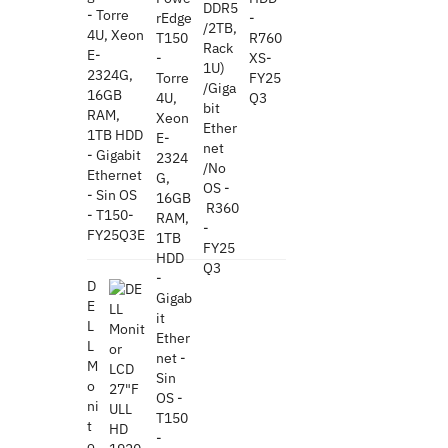
- Torre
4U, Xeon
E-
2324G,
16GB
RAM,
1TB HDD
- Gigabit
Ethernet
- Sin OS
- T150-
FY25Q3E
D
E
L
L
M
o
ni
t
o