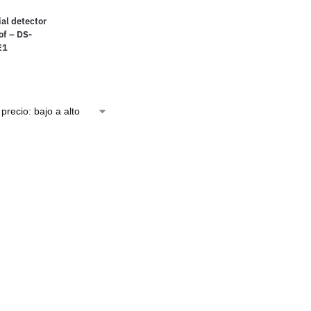
ial detector
of – DS-
E1