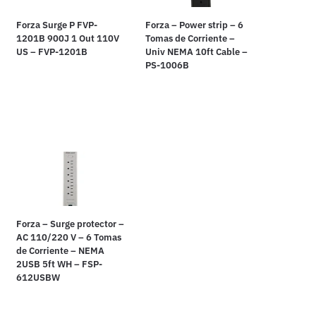
Forza Surge P FVP-
Forza – Power strip – 6
1201B 900J 1 Out 110V
Tomas de Corriente –
US – FVP-1201B
Univ NEMA 10ft Cable –
PS-1006B
Forza – Surge protector –
AC 110/220 V – 6 Tomas
de Corriente – NEMA
2USB 5ft WH – FSP-
612USBW