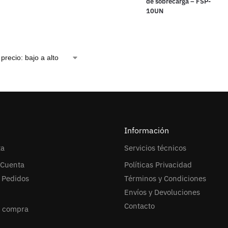
de sobrecarga – FSP-
10UN
Información
ta
Servicios técnicos
 Cuenta
Políticas Privacidad
l Pedidos
Términos y Condiciones
Envíos y Devoluciones
Contacto
r compra