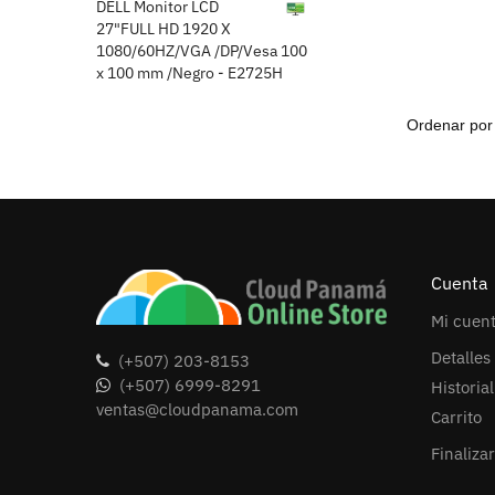
DELL Monitor LCD
27"FULL HD 1920 X
1080/60HZ/VGA /DP/Vesa 100
x 100 mm /Negro - E2725H
Cuenta
Mi cuen
Detalles
(+507) 203-8153
(+507) 6999-8291
Historia
ventas@cloudpanama.com
Carrito
Finaliza