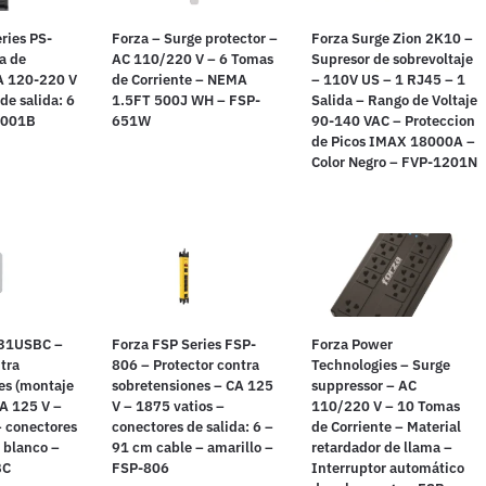
ries PS-
Forza – Surge protector –
Forza Surge Zion 2K10 –
a de
AC 110/220 V – 6 Tomas
Supresor de sobrevoltaje
A 120-220 V
de Corriente – NEMA
– 110V US – 1 RJ45 – 1
de salida: 6
1.5FT 500J WH – FSP-
Salida – Rango de Voltaje
-001B
651W
90-140 VAC – Proteccion
de Picos IMAX 18000A –
Color Negro – FVP-1201N
31USBC –
Forza FSP Series FSP-
Forza Power
tra
806 – Protector contra
Technologies – Surge
es (montaje
sobretensiones – CA 125
suppressor – AC
CA 125 V –
V – 1875 vatios –
110/220 V – 10 Tomas
– conectores
conectores de salida: 6 –
de Corriente – Material
– blanco –
91 cm cable – amarillo –
retardador de llama –
BC
FSP-806
Interruptor automático