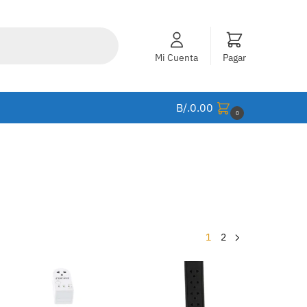
Mi Cuenta
Pagar
B/.
0.00
0
1
2