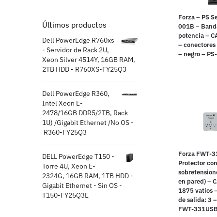
Forza – PS Se
Últimos productos
001B – Band
potencia – C
Dell PowerEdge R760xs
– conectores 
- Servidor de Rack 2U,
– negro – PS
Xeon Silver 4514Y, 16GB RAM,
2TB HDD - R760XS-FY25Q3
Dell PowerEdge R360,
Intel Xeon E-
2478/16GB DDR5/2TB, Rack
1U) /Gigabit Ethernet /No OS -
R360-FY25Q3
Forza FWT-3
DELL PowerEdge T150 -
Protector con
Torre 4U, Xeon E-
sobretension
2324G, 16GB RAM, 1TB HDD -
en pared) – 
Gigabit Ethernet - Sin OS -
1875 vatios 
T150-FY25Q3E
de salida: 3 
FWT-331US