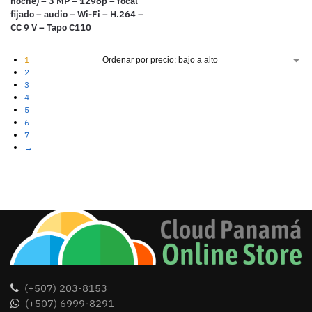
noche) – 3 MP – 1296p – focal
fijado – audio – Wi-Fi – H.264 –
CC 9 V – Tapo C110
1
2
3
4
5
6
7
→
(+507) 203-8153
(+507) 6999-8291