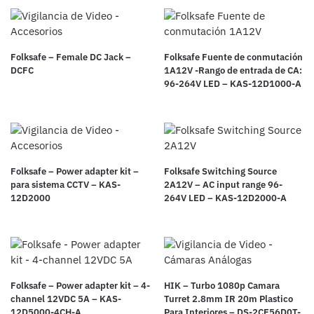
Folksafe – Female DC Jack –
Folksafe Fuente de conmutación
DCFC
1A12V -Rango de entrada de CA:
96-264V LED – KAS-12D1000-A
Folksafe – Power adapter kit –
Folksafe Switching Source
para sistema CCTV – KAS-
2A12V – AC input range 96-
12D2000
264V LED – KAS-12D2000-A
Folksafe – Power adapter kit – 4-
HIK – Turbo 1080p Camara
channel 12VDC 5A – KAS-
Turret 2.8mm IR 20m Plastico
12D5000-4CH-A
Para Interiores – DS-2CE56D0T-