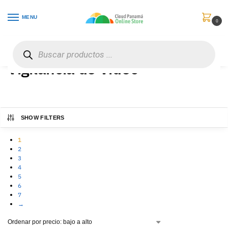
MENU
0
Inicio
Vigilancia de Video
/
Vigilancia de Video
SHOW FILTERS
1
2
3
4
5
6
7
→