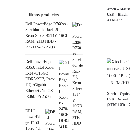
Xtech – Mouse
Últimos productos
USB – Black –
XTM-195
Dell PowerEdge R760xs -
Servidor de Rack 2U,
Xeon Silver 4514Y, 16GB
RAM, 2TB HDD -
R760XS-FY25Q3
Dell PowerEdge
R360, Intel Xeon
E-2478/16GB
DDR5/2TB, Rack
1U) /Gigabit
Ethernet /No OS -
Xtech – Optic
R360-FY25Q3
USB – Wired 
(XTM-165) –
DELL
PowerEd
ge T150 -
Torre 4U,