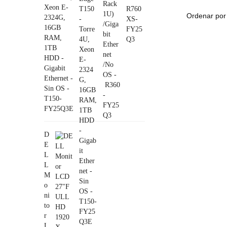
Xeon E-
2324G,
16GB
RAM,
1TB
HDD -
Gigabit
Ethernet -
Sin OS -
T150-
FY25Q3E
D
E
L
L
M
o
ni
to
r
L