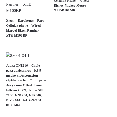
Cellular phone – Wired –
Disney Mickey Mouse –
XTE-D100MK
Xtech – Earphones – Para
Cellular phone – Wired –
Marvel Black Panther –
XTE-M100BP
Jabra GN1216 – Cable
para auriculares – RJ-9
macho a Desconexión
rápida macho – 2 m – para
Avaya one-X Deskphone
Edition 96XX; Jabra GN
2000, GN1900, GN2000;
BIZ 2400 3in1, GN2000 –
88001-04