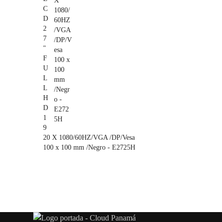
C
D
2
7
"
F
U
L
L
H
D
1
9
20 X 1080/60HZ/VGA /DP/Vesa
100 x 100 mm /Negro - E2725H