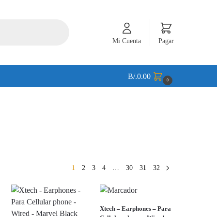
Mi Cuenta
Pagar
B/.
0.00
0
1
2
3
4
…
30
31
32
Xtech – Earphones – Para