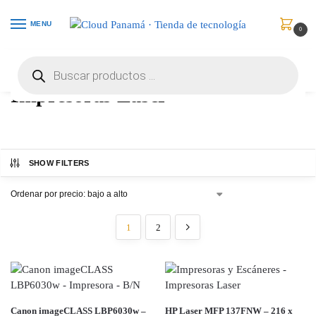
MENU
0
Inicio
Impresoras y Escáneres
Impresoras Laser
/
/
Impresoras Laser
SHOW FILTERS
1
2
Canon imageCLASS LBP6030w –
HP Laser MFP 137FNW – 216 x