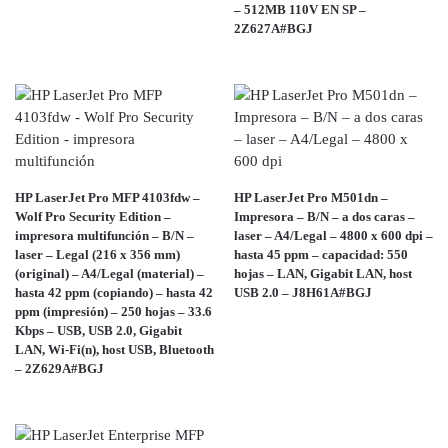
– 512MB 110V EN SP –
2Z627A#BGJ
HP LaserJet Pro MFP 4103fdw –
HP LaserJet Pro M501dn –
Wolf Pro Security Edition –
Impresora – B/N – a dos caras –
impresora multifunción – B/N –
laser – A4/Legal – 4800 x 600 dpi –
laser – Legal (216 x 356 mm)
hasta 45 ppm – capacidad: 550
(original) – A4/Legal (material) –
hojas – LAN, Gigabit LAN, host
hasta 42 ppm (copiando) – hasta 42
USB 2.0 – J8H61A#BGJ
ppm (impresión) – 250 hojas – 33.6
Kbps – USB, USB 2.0, Gigabit
LAN, Wi-Fi(n), host USB, Bluetooth
– 2Z629A#BGJ