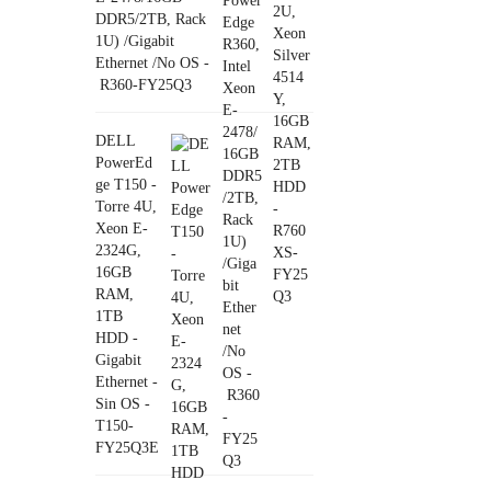
DDR5/2TB, Rack
1U) /Gigabit
Ethernet /No OS -
R360-FY25Q3
DELL
PowerEd
ge T150 -
Torre 4U,
Xeon E-
2324G,
16GB
RAM,
1TB
HDD -
Gigabit
Ethernet -
Sin OS -
T150-
FY25Q3E