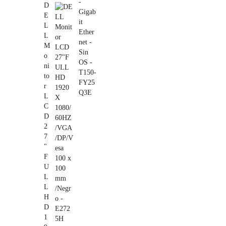
D
E
L
L
M
o
ni
to
r
L
C
D
2
7
"
F
U
L
L
H
D
1