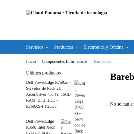
Servicios
Productos
Electrónica y Oficina
Inicio
Componentes Informáticos
Barebones
/
/
Últimos productos
Bareb
Dell PowerEdge R760xs -
Servidor de Rack 2U,
Xeon Silver 4514Y, 16GB
RAM, 2TB HDD -
No se han en
R760XS-FY25Q3
Dell PowerEdge
R360, Intel Xeon
E-2478/16GB