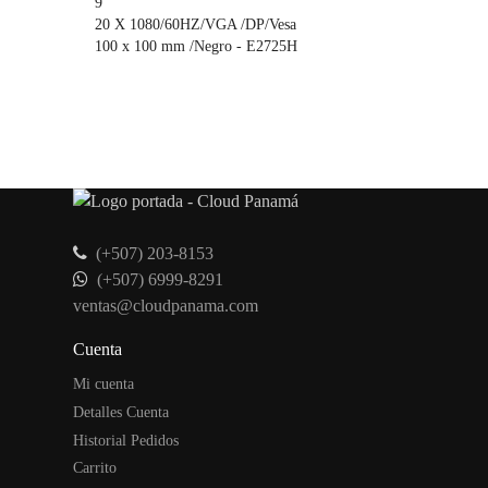
9
20 X 1080/60HZ/VGA /DP/Vesa
100 x 100 mm /Negro - E2725H
(+507) 203-8153
(+507) 6999-8291
ventas@cloudpanama.com
Cuenta
Mi cuenta
Detalles Cuenta
Historial Pedidos
Carrito