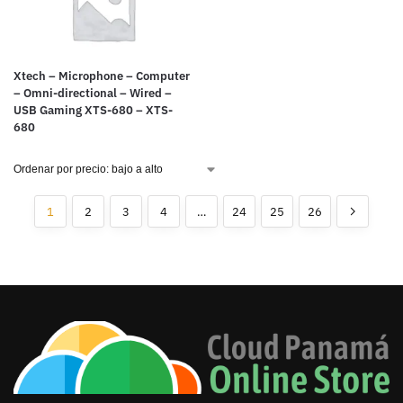
Xtech – Microphone – Computer
– Omni-directional – Wired –
USB Gaming XTS-680 – XTS-
680
1
2
3
4
…
24
25
26