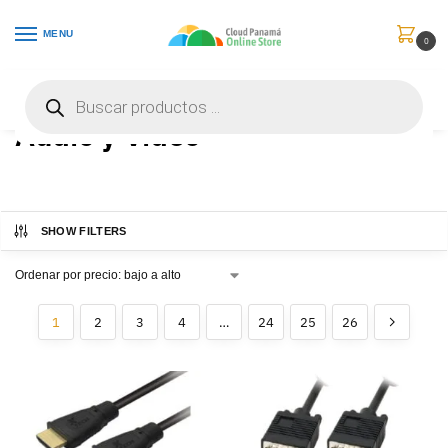
MENU
0
Inicio
Audio y Video
/
Audio y Video
SHOW FILTERS
1
2
3
4
…
24
25
26