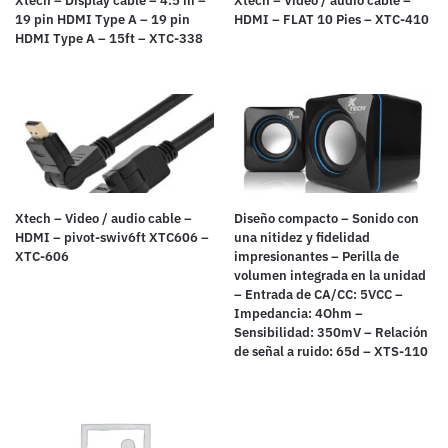
Xtech – Display cable – 4.5 m –
Xtech – Video / audio cable –
19 pin HDMI Type A – 19 pin
HDMI – FLAT 10 Pies – XTC-410
HDMI Type A – 15ft – XTC-338
Xtech – Video / audio cable –
Diseño compacto – Sonido con
HDMI – pivot-swiv6ft XTC606 –
una nitidez y fidelidad
XTC-606
impresionantes – Perilla de
volumen integrada en la unidad
– Entrada de CA/CC: 5VCC –
Impedancia: 4Ohm –
Sensibilidad: 350mV – Relación
de señal a ruido: 65d – XTS-110