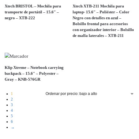
Xtech BRISTOL – Mochila para
Xtech XTB-211 Mochila para
transporte de portátil – 15.6″ –
laptop- 15.6″ – Poliéster – Color
negro – XTB-222
Negro con detalles en azul –
Bolsillo frontal para accesorios
con organizador interior – Bolsillo
de malla laterales – XTB-211
Klip Xtreme – Notebook carrying
backpack – 15.6″ – Polyester –
Gray – KNB-576GR
1
2
3
4
5
6
→