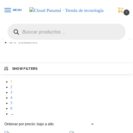
MENU
0
Inicio
Maletines
Mochilas
/
/
Mochilas
SHOW FILTERS
1
2
3
4
5
6
→