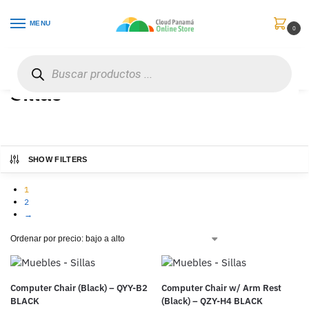
MENU
0
Inicio
Muebles
Sillas
/
/
Sillas
SHOW FILTERS
1
2
→
Computer Chair (Black) – QYY-B2
Computer Chair w/ Arm Rest
BLACK
(Black) – QZY-H4 BLACK