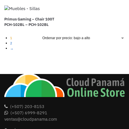
Primus Gaming – Chair 100T
PCH-102BL – PCH-102BL
1
2
→
(+507) 203-8153
(+507) 6999-8291
ventas@cloudpanama.com