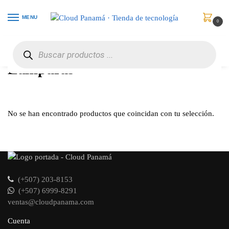
MENU
0
Inicio
Proyectores
Lámparas
/
/
Lámparas
No se han encontrado productos que coincidan con tu selección.
(+507) 203-8153
(+507) 6999-8291
ventas@cloudpanama.com
Cuenta