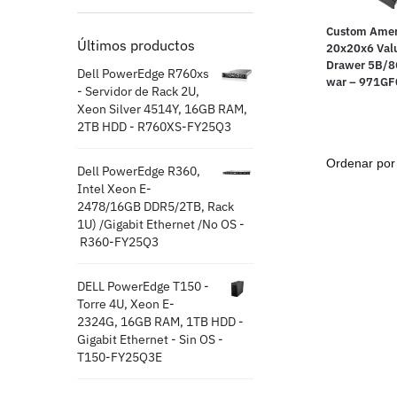
Custom Amer
Últimos productos
20x20x6 Valu
Drawer 5B/8
Dell PowerEdge R760xs
war – 971G
- Servidor de Rack 2U,
Xeon Silver 4514Y, 16GB RAM,
2TB HDD - R760XS-FY25Q3
Dell PowerEdge R360,
Intel Xeon E-
2478/16GB DDR5/2TB, Rack
1U) /Gigabit Ethernet /No OS -
R360-FY25Q3
DELL PowerEdge T150 -
Torre 4U, Xeon E-
2324G, 16GB RAM, 1TB HDD -
Gigabit Ethernet - Sin OS -
T150-FY25Q3E