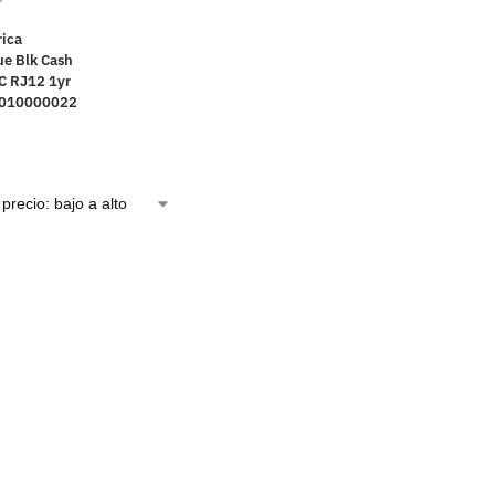
ica
e Blk Cash
C RJ12 1yr
F010000022