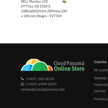
DELL Monitor LCD
27"FULL HD 1920 X
1080/60HZ/VGA /DP/Vesa 100
x 100 mm /Negro - E2725H
Cuenta
Mi cuen
Detalles
(+507) 203-8153
(+507) 6999-8291
Historia
ventas@cloudpanama.com
Carrito
Finaliza