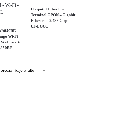
Ubiquiti UFiber loco –
Terminal GPON – Gigabit
Ethernet – 2.488 Gbps –
UF-LOCO
WA850RE –
ango Wi-Fi –
Wi-Fi – 2.4
A850RE