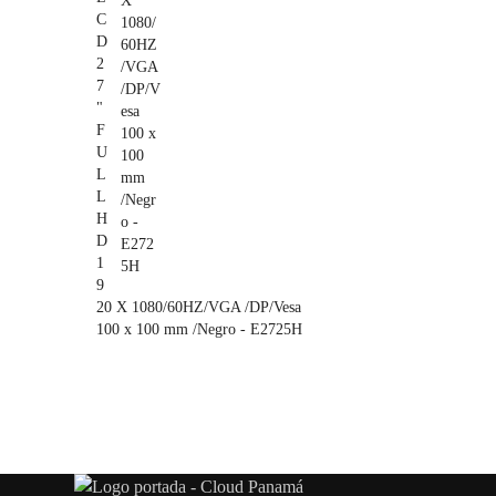
C
D
2
7
"
F
U
L
L
H
D
1
9
20 X 1080/60HZ/VGA /DP/Vesa
100 x 100 mm /Negro - E2725H