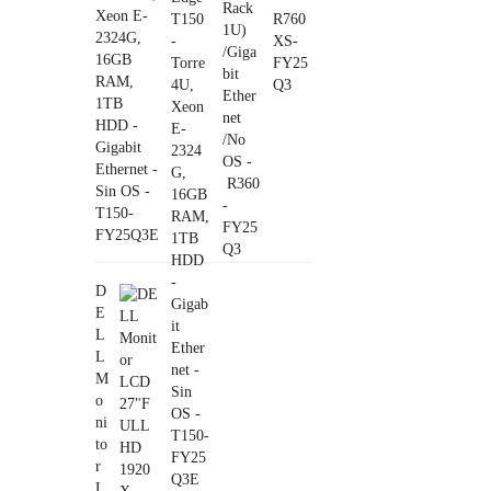
Xeon E-
2324G,
16GB
RAM,
1TB
HDD -
Gigabit
Ethernet -
Sin OS -
T150-
FY25Q3E
D
E
L
L
M
o
ni
to
r
L