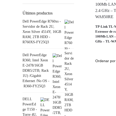
Últimos productos
Dell PowerEdge R760xs -
Servidor de Rack 2U,
TP-Link TL-
Extensor de r
Xeon Silver 4514Y, 16GB
100Mb LAN – 
RAM, 2TB HDD -
GHz – TL-W
R760XS-FY25Q3
Dell PowerEdge
R360, Intel Xeon
E-2478/16GB
DDR5/2TB, Rack
1U) /Gigabit
Ethernet /No OS -
R360-FY25Q3
DELL
PowerEd
ge T150 -
Torre 4U,