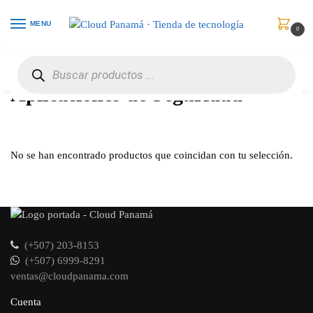
MENU
0
Inicio
Software
Aplicaciones de Seguridad
/
/
Aplicaciones de Seguridad
No se han encontrado productos que coincidan con tu selección.
(+507) 203-8153
(+507) 6999-8291
ventas@cloudpanama.com
Cuenta