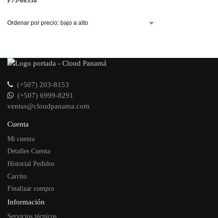
P73-08338
(+507) 203-8153
(+507) 6999-8291
ventas@cloudpanama.com
Cuenta
Mi cuenta
Detalles Cuenta
Historial Pedidos
Carrito
Finalizar compra
Información
Servicios técnicos