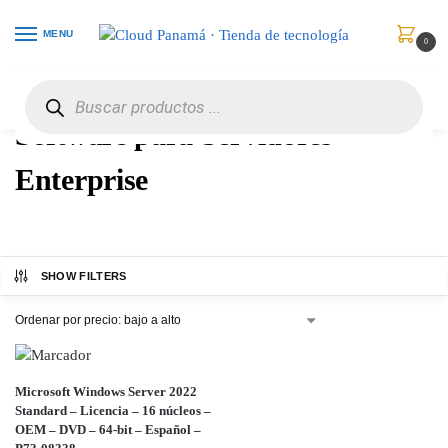
MENU
0
Inicio
Software
Software para Servidores Enterprise
/
/
Software para Servidores
Enterprise
SHOW FILTERS
Microsoft Windows Server 2022
Standard – Licencia – 16 núcleos –
OEM – DVD – 64-bit – Español –