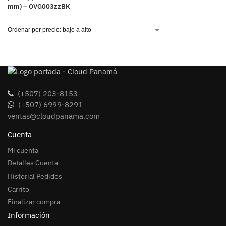
mm) – OVG003zzBK
(+507) 203-8153
(+507) 6999-8291
ventas@cloudpanama.com
Cuenta
Mi cuenta
Detalles Cuenta
Historial Pedidos
Carrito
Finalizar compra
Información