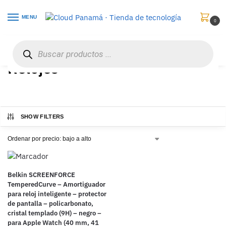
MENU
0
Inicio
Tecnología Portátil
Relojes
/
/
Relojes
SHOW FILTERS
Belkin SCREENFORCE
TemperedCurve – Amortiguador
para reloj inteligente – protector
de pantalla – policarbonato,
cristal templado (9H) – negro –
para Apple Watch (40 mm, 41