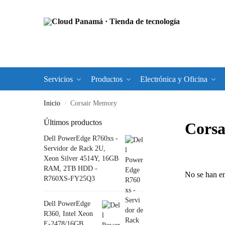
Servicios
Productos
Electrónica y Oficina
Inicio
Corsair Memory
/
Últimos productos
Cors
Dell PowerEdge R760xs -
Servidor de Rack 2U,
Xeon Silver 4514Y, 16GB
RAM, 2TB HDD -
No se han en
R760XS-FY25Q3
Dell PowerEdge
R360, Intel Xeon
E-2478/16GB