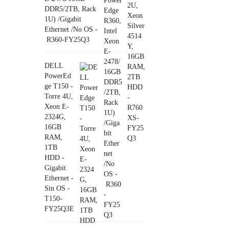
DDR5/2TB, Rack
1U) /Gigabit
Ethernet /No OS -
R360-FY25Q3
DELL
PowerEd
ge T150 -
Torre 4U,
Xeon E-
2324G,
16GB
RAM,
1TB
HDD -
Gigabit
Ethernet -
Sin OS -
T150-
FY25Q3E