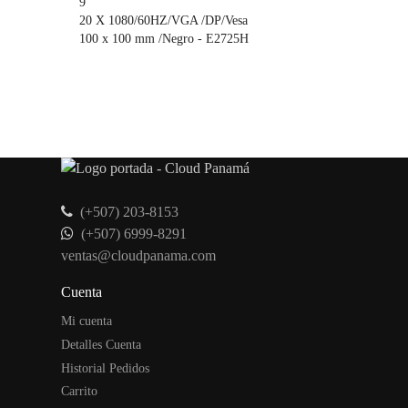
9
20 X 1080/60HZ/VGA /DP/Vesa
100 x 100 mm /Negro - E2725H
(+507) 203-8153
(+507) 6999-8291
ventas@cloudpanama.com
Cuenta
Mi cuenta
Detalles Cuenta
Historial Pedidos
Carrito