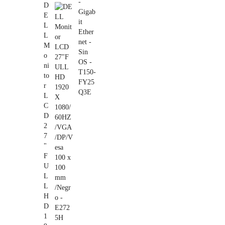
D
E
L
L
M
o
ni
to
r
L
C
D
2
7
"
F
U
L
L
H
D
1