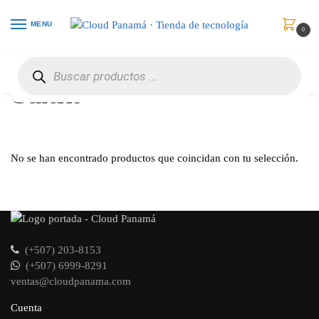
MENU
0
Inicio
Generic
/
Generic
No se han encontrado productos que coincidan con tu selección.
(+507) 203-8153
(+507) 6999-8291
ventas@cloudpanama.com
Cuenta