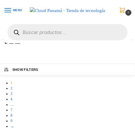
MENU
0
Inicio
JBL
/
JBL
SHOW FILTERS
1
2
3
4
…
7
8
9
→