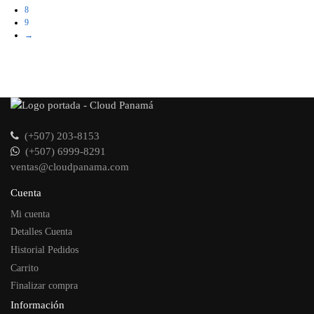
8
9
→
(+507) 203-8153
(+507) 6999-8291
ventas@cloudpanama.com
Cuenta
Mi cuenta
Detalles Cuenta
Historial Pedidos
Carrito
Finalizar compra
Información