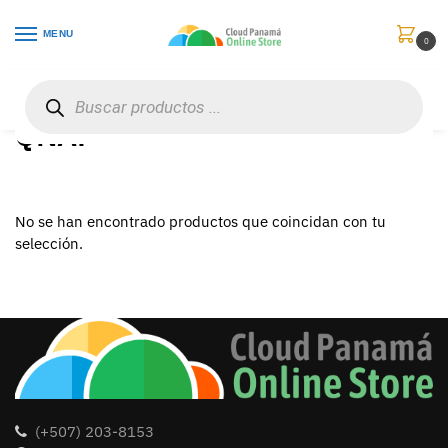
MENU
0
Inicio
QNAP
/
QNAP
No se han encontrado productos que coincidan con tu
selección.
(+507) 203-8153