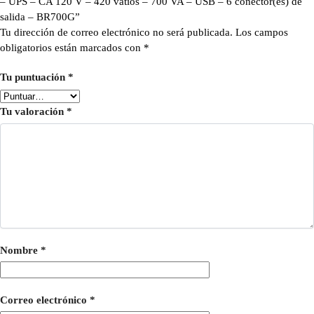
– UPS – CA 120 V – 420 vatios – 700 VA – USB – 6 conector(es) de
salida – BR700G”
Tu dirección de correo electrónico no será publicada.
Los campos
obligatorios están marcados con
*
Tu puntuación
*
Tu valoración
*
Nombre
*
Correo electrónico
*