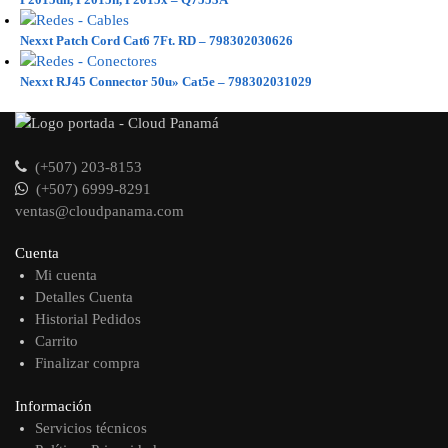
Nexxt Patch Cord Cat6 7Ft. RD – 798302030626
Nexxt RJ45 Connector 50u» Cat5e – 798302031029
(+507) 203-8153
(+507) 6999-8291
ventas@cloudpanama.com
Cuenta
Mi cuenta
Detalles Cuenta
Historial Pedidos
Carrito
Finalizar compra
Información
Servicios técnicos