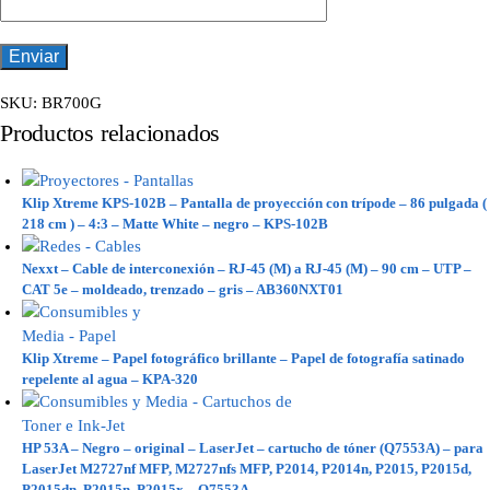
SKU:
BR700G
Productos relacionados
Klip Xtreme KPS-102B – Pantalla de proyección con trípode – 86 pulgada (
218 cm ) – 4:3 – Matte White – negro – KPS-102B
Nexxt – Cable de interconexión – RJ-45 (M) a RJ-45 (M) – 90 cm – UTP –
CAT 5e – moldeado, trenzado – gris – AB360NXT01
Klip Xtreme – Papel fotográfico brillante – Papel de fotografía satinado
repelente al agua – KPA-320
HP 53A – Negro – original – LaserJet – cartucho de tóner (Q7553A) – para
LaserJet M2727nf MFP, M2727nfs MFP, P2014, P2014n, P2015, P2015d,
P2015dn, P2015n, P2015x – Q7553A