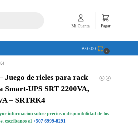
Mi Cuenta
Pagar
B/.
0.00
0
RK4
 Juego de rieles para rack
ra Smart-UPS SRT 2200VA,
VA – SRTRK4
or información sobre precios o disponibilidad de los
s, escribanos al
+507 6999-8291