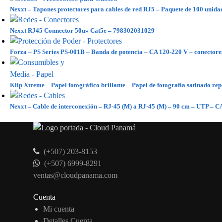
Nexxt – Tapones protectores para cables de red RJ5 – Paquete de 100 uni
Nexxt RJ45 Connector 50u» Cat5e – 798302031029
Forza – PS Series PS-001B – Banda de potencia – CA 120-220 V – conectores
Klip Xtreme – Papel fotográfico brillante – Papel de fotografía satinado re
Nexxt – Cable de interconexión – RJ-45 (M) a RJ-45 (M) – 90 cm – UTP – 
(+507) 203-8153
(+507) 6999-8291
ventas@cloudpanama.com
Cuenta
Mi cuenta
Detalles Cuenta