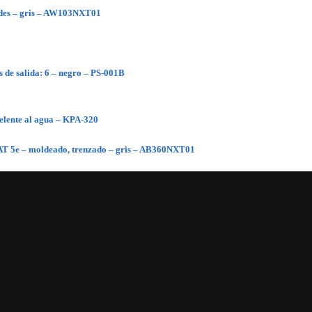
dades – gris – AW103NXT01
 de salida: 6 – negro – PS-001B
pelente al agua – KPA-320
CAT 5e – moldeado, trenzado – gris – AB360NXT01