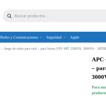
Redes y Comunicaciones
Seguridad
Apple
 – Juego de rieles para rack – para Smart-UPS SRT 2200VA, 3000VA – SRT
APC –
– pa
3000
Para may
producto