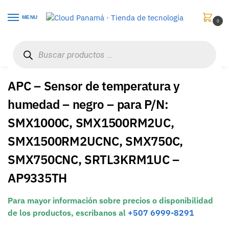
MENU
0
Inicio
Redes
Paneles, Gabinetes y Cajas de Redes
APC – Sensor de temperatura y humedad – negro – para P/N: SMX1000C, SMX1500RM2UC, SMX1500RM2UCNC, SMX750C, SMX750CNC, SRTL3KRM1UC – AP9335TH
/
/
/
APC – Sensor de temperatura y
humedad – negro – para P/N:
SMX1000C, SMX1500RM2UC,
SMX1500RM2UCNC, SMX750C,
SMX750CNC, SRTL3KRM1UC –
AP9335TH
Para mayor información sobre precios o disponibilidad
de los productos, escribanos al
+507 6999-8291