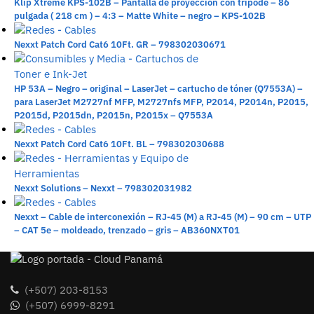
Klip Xtreme KPS-102B – Pantalla de proyección con trípode – 86
pulgada ( 218 cm ) – 4:3 – Matte White – negro – KPS-102B
Nexxt Patch Cord Cat6 10Ft. GR – 798302030671
HP 53A – Negro – original – LaserJet – cartucho de tóner (Q7553A) –
para LaserJet M2727nf MFP, M2727nfs MFP, P2014, P2014n, P2015,
P2015d, P2015dn, P2015n, P2015x – Q7553A
Nexxt Patch Cord Cat6 10Ft. BL – 798302030688
Nexxt Solutions – Nexxt – 798302031982
Nexxt – Cable de interconexión – RJ-45 (M) a RJ-45 (M) – 90 cm – UTP
– CAT 5e – moldeado, trenzado – gris – AB360NXT01
(+507) 203-8153
(+507) 6999-8291