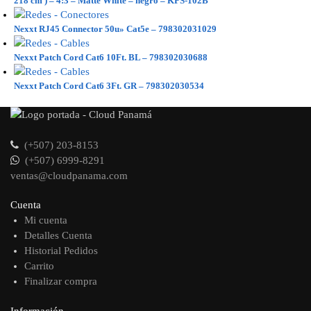
218 cm ) – 4:3 – Matte White – negro – KPS-102B
Nexxt RJ45 Connector 50u» Cat5e – 798302031029
Nexxt Patch Cord Cat6 10Ft. BL – 798302030688
Nexxt Patch Cord Cat6 3Ft. GR – 798302030534
(+507) 203-8153
(+507) 6999-8291
ventas@cloudpanama.com
Cuenta
Mi cuenta
Detalles Cuenta
Historial Pedidos
Carrito
Finalizar compra
Información