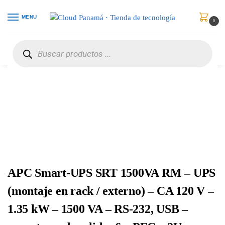
MENU
0
Inicio
Protección de Poder
UPS / Respaldo de Energía
APC Smart-UPS SRT 1500VA RM – UPS (montaje en rack / externo) – CA 120 V – 1.35 kW – 1500 VA – RS-232, USB – conectores de salida: 6 – PFC – 2U – negro – SRT1500RMXLA
/
/
/
APC Smart-UPS SRT 1500VA RM – UPS
(montaje en rack / externo) – CA 120 V –
1.35 kW – 1500 VA – RS-232, USB –