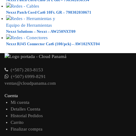
Nexxt Patch Cord Cat6 10Ft. GR – 798302030671
Nexxt Solutions – Nexxt – AW250NXT09
Nexxt RJ45 Connector Cat6 (100/pck) – AW102NXT04
(+507) 203-8153
(+507) 6999-8291
ventas@cloudpanama.com
Cuenta
Mi cuenta
Detalles Cuenta
Historial Pedidos
Carrito
Finalizar compra