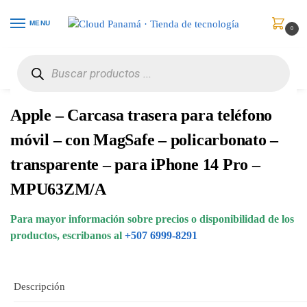
MENU
0
Inicio
Maletines
Estuches para Celulares
Apple – Carcasa trasera para teléfono móvil – con MagSafe – policarbonato – transparente – para iPhone 14 Pro – MPU63ZM/A
/
/
/
Apple – Carcasa trasera para teléfono
móvil – con MagSafe – policarbonato –
transparente – para iPhone 14 Pro –
MPU63ZM/A
Para mayor información sobre precios o disponibilidad de los
productos, escribanos al
+507 6999-8291
Descripción