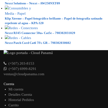
Nexxt Solutions – Nexxt – AW250NXT09
Klip Xtreme – Papel fotográfico brillante – Papel de fotografía satinado
repelente al agua – KPA-320
Nexxt RJ45 Connector 50u» Cat5e – 798302031029
Nexxt Patch Cord Cat6 7Ft. GR – 798302030602
(+507) 203-8153
(+507) 6999-8291
ventas@cloudpanama.com
Cuenta
Mi cuenta
Detalles Cuenta
Historial Pedidos
Carrito