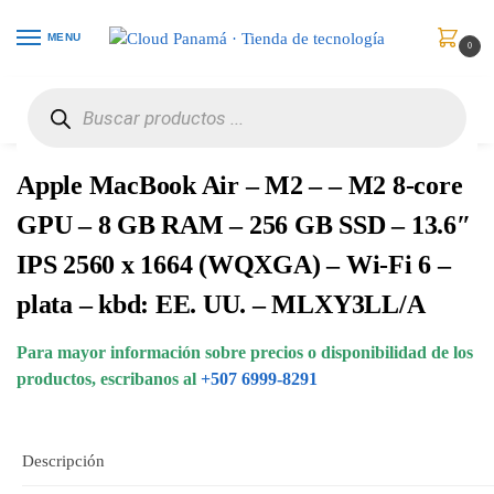
MENU
0
Inicio
Computadores
Portátiles
Apple MacBook Air – M2 – – M2 8-core GPU – 8 GB RAM – 256 GB SSD – 13.6″ IPS 2560 x 1664 (WQXGA) – Wi-Fi 6 – plata – kbd: EE. UU. – MLXY3LL/A
/
/
/
Apple MacBook Air – M2 – – M2 8-core
GPU – 8 GB RAM – 256 GB SSD – 13.6″
IPS 2560 x 1664 (WQXGA) – Wi-Fi 6 –
plata – kbd: EE. UU. – MLXY3LL/A
Para mayor información sobre precios o disponibilidad de los
productos, escribanos al
+507 6999-8291
Descripción