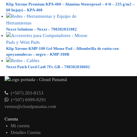
Klip Xtreme Premium KPA-460 – Alumina Waterproof – 4×6 – 235 g/m2 –
60 hoja(s) – KPA-460
Nexxt Solutions – Nexxt – 798302031982
Klip Xtreme KMP-100 Gel Mouse Pad – Alfombrilla de ratón con
apoyamuñecas – negro – KMP-100B
Nexxt Patch Cord Cat6 7Ft. GR – 798302030602
(+507) 203-8153
(+507) 6999-8291
ventas@cloudpanama.com
Cuenta
Mi cuenta
Detalles Cuenta