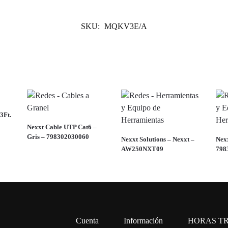
SKU:
MQKV3E/A
3Ft.
Nexxt Cable UTP Cat6 –
Gris – 798302030060
Nexxt Solutions – Nexxt –
Nexx
AW250NXT09
798
Cuenta
Información
HORAS T