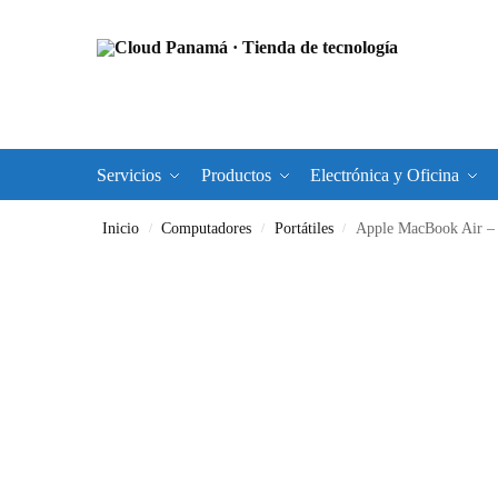
Servicios
Productos
Electrónica y Oficina
Inicio
Computadores
Portátiles
Apple MacBook Air –
/
/
/