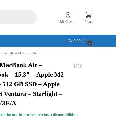
Mi Cuenta
Pagar
B/.
0.00
0
– Starlight – MQKV3E/A
 MacBook Air –
ok – 15.3″ – Apple M2
– 512 GB SSD – Apple
Ventura – Starlight –
3E/A
 información sobre precios o disponibilidad