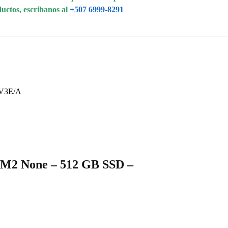
ductos, escribanos al
+507 6999-8291
KV3E/A
e M2 None – 512 GB SSD –