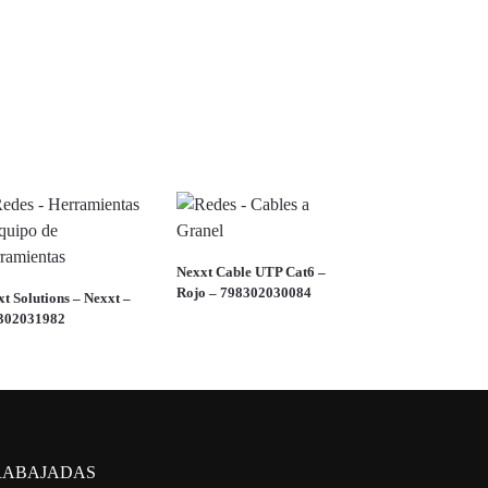
Nexxt Cable UTP Cat6 –
Rojo – 798302030084
t Solutions – Nexxt –
302031982
RABAJADAS