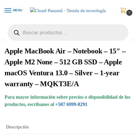
MENU
0
Inicio
Computadores
Portátiles
Apple MacBook Air – Notebook – 15″ – Apple M2 None – 512 GB SSD – Apple macOS Ventura 13.0 – Silver – 1-year warranty – MQKT3E/A
/
/
/
Apple MacBook Air – Notebook – 15″ –
Apple M2 None – 512 GB SSD – Apple
macOS Ventura 13.0 – Silver – 1-year
warranty – MQKT3E/A
Para mayor información sobre precios o disponibilidad de los
productos, escribanos al
+507 6999-8291
Descripción