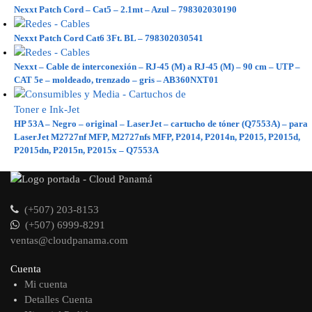
Nexxt Patch Cord – Cat5 – 2.1mt – Azul – 798302030190
Nexxt Patch Cord Cat6 3Ft. BL – 798302030541
Nexxt – Cable de interconexión – RJ-45 (M) a RJ-45 (M) – 90 cm – UTP –
CAT 5e – moldeado, trenzado – gris – AB360NXT01
HP 53A – Negro – original – LaserJet – cartucho de tóner (Q7553A) – para
LaserJet M2727nf MFP, M2727nfs MFP, P2014, P2014n, P2015, P2015d,
P2015dn, P2015n, P2015x – Q7553A
(+507) 203-8153
(+507) 6999-8291
ventas@cloudpanama.com
Cuenta
Mi cuenta
Detalles Cuenta