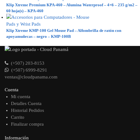
Klip Xtreme Premium KPA-460 – Alumina Waterproof – 4×6 – 235 g/m2 –
60 hoja(s) – KPA-460
Klip Xtreme KMP-100 Gel Mouse Pad – Alfombrilla de ratón con
apoyamuñecas – negro – KMP-100B
(+507) 203-8153
(+507) 6999-8291
ventas@cloudpanama.com
Cuenta
Mi cuenta
Detalles Cuenta
Historial Pedidos
Carrito
Finalizar compra
Información