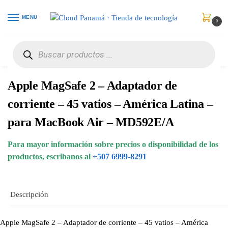
MENU
0
Inicio
Accesorios para Computadores
Cables
Apple MagSafe 2 – Adaptador de corriente – 45 vatios – América Latina – para MacBook Air – MD592E/A
/
/
/
Apple MagSafe 2 – Adaptador de
corriente – 45 vatios – América Latina –
para MacBook Air – MD592E/A
Para mayor información sobre precios o disponibilidad de los
productos, escribanos al
+507 6999-8291
Descripción
Apple MagSafe 2 – Adaptador de corriente – 45 vatios – América