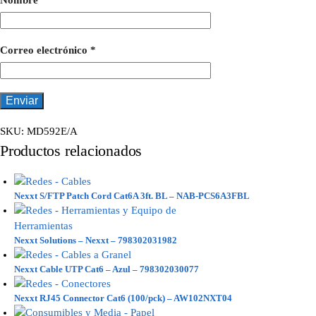
Nombre
*
Correo electrónico
*
SKU:
MD592E/A
Productos relacionados
Nexxt S/FTP Patch Cord Cat6A 3ft. BL – NAB-PCS6A3FBL
Nexxt Solutions – Nexxt – 798302031982
Nexxt Cable UTP Cat6 – Azul – 798302030077
Nexxt RJ45 Connector Cat6 (100/pck) – AW102NXT04