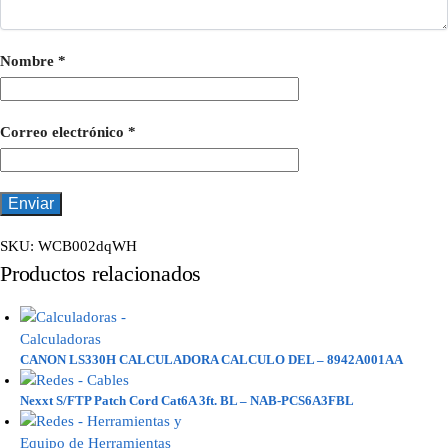
Nombre
*
Correo electrónico
*
SKU:
WCB002dqWH
Productos relacionados
CANON LS330H CALCULADORA CALCULO DEL – 8942A001AA
Nexxt S/FTP Patch Cord Cat6A 3ft. BL – NAB-PCS6A3FBL