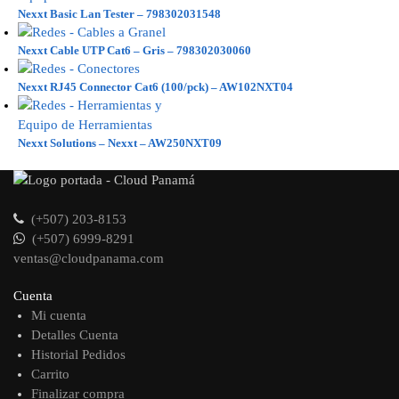
Nexxt Basic Lan Tester – 798302031548
Nexxt Cable UTP Cat6 – Gris – 798302030060
Nexxt RJ45 Connector Cat6 (100/pck) – AW102NXT04
Nexxt Solutions – Nexxt – AW250NXT09
(+507) 203-8153
(+507) 6999-8291
ventas@cloudpanama.com
Cuenta
Mi cuenta
Detalles Cuenta
Historial Pedidos
Carrito
Finalizar compra