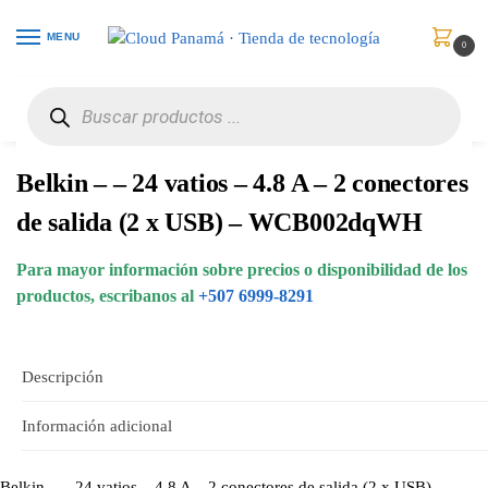
MENU
0
Inicio
Celulares
Baterías y Cargadores
Belkin – – 24 vatios – 4.8 A – 2 conectores de salida (2 x USB) – WCB002dqWH
/
/
/
Belkin – – 24 vatios – 4.8 A – 2 conectores
de salida (2 x USB) – WCB002dqWH
Para mayor información sobre precios o disponibilidad de los
productos, escribanos al
+507 6999-8291
Descripción
Información adicional
Belkin – – 24 vatios – 4.8 A – 2 conectores de salida (2 x USB)