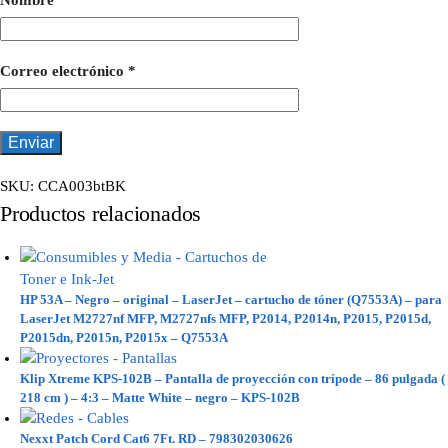
Nombre
*
Correo electrónico
*
SKU:
CCA003btBK
Productos relacionados
HP 53A – Negro – original – LaserJet – cartucho de tóner (Q7553A) – para
LaserJet M2727nf MFP, M2727nfs MFP, P2014, P2014n, P2015, P2015d,
P2015dn, P2015n, P2015x – Q7553A
Klip Xtreme KPS-102B – Pantalla de proyección con trípode – 86 pulgada (
218 cm ) – 4:3 – Matte White – negro – KPS-102B
Nexxt Patch Cord Cat6 7Ft. RD – 798302030626