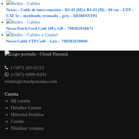
Nexxt – Cable de interconexión – RJ-45 (M) a RJ-45 (M) – 90 cm – UTP –
CAT 5e – moldeado, trenzado – gris – AB360NXT01
Nexxt Patch Cord Cat6 10Ft. GR – 798302030671
Nexxt Cable UTP Cat6 – Gris – 798302030060
(+507) 203-8153
(+507) 6999-8291
ventas@cloudpanama.com
Cuenta
Mi cuenta
Detalles Cuenta
Historial Pedidos
Carrito
Finalizar compra