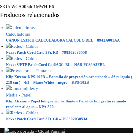
SKU:
WCA005dq1MWH-B6
Productos relacionados
CANON LS330H CALCULADORA CALCULO DEL – 8942A001AA
Nexxt Patch Cord Cat6 3Ft. RD – 798302030558
Nexxt S/FTP Patch Cord Cat6A 3ft. BL – NAB-PCS6A3FBL
Klip Xtreme KPS-102B – Pantalla de proyección con trípode – 86 pulgada (
218 cm ) – 4:3 – Matte White – negro – KPS-102B
Klip Xtreme – Papel fotográfico brillante – Papel de fotografía satinado
repelente al agua – KPA-320
Nexxt Patch Cord Cat6 3Ft. GR – 798302030534