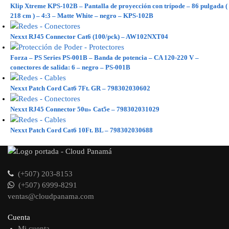
Klip Xtreme KPS-102B – Pantalla de proyección con trípode – 86 pulgada (
218 cm ) – 4:3 – Matte White – negro – KPS-102B
Nexxt RJ45 Connector Cat6 (100/pck) – AW102NXT04
Forza – PS Series PS-001B – Banda de potencia – CA 120-220 V –
conectores de salida: 6 – negro – PS-001B
Nexxt Patch Cord Cat6 7Ft. GR – 798302030602
Nexxt RJ45 Connector 50u» Cat5e – 798302031029
Nexxt Patch Cord Cat6 10Ft. BL – 798302030688
(+507) 203-8153
(+507) 6999-8291
ventas@cloudpanama.com
Cuenta
Mi cuenta